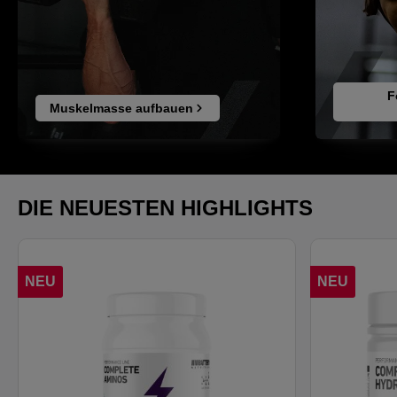
ohne sich um Schäden zu sorgen. Unser
ATOMBODY Tritan Transparent Shaker mit
Messanzeige 900 ml besonders praktisch und auch
ansprechend designed. Die transparente Bottle mit
dem dezenten ATOMBODY-Logo passt wirklich zu
jedem.
F
Muskelmasse aufbauen
DIE NEUESTEN HIGHLIGHTS
NEU
NEU