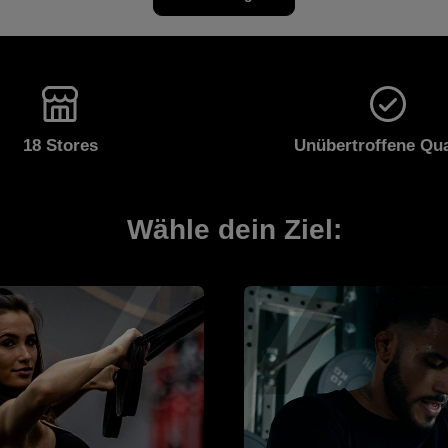
sind und keine Zeit für eine normale
natürlich Ohne künstliche Aromen, Farbstoffe und
Mahlzeit haben.
Geschmacksverstärker Gesüßt mit Stevia-Süßstoff
In praktischer Verpackung erhältlic
abwechslungsreiche und ausgewog
sowie eine gesunde Lebenswe
empfohlen. Nettomenge: 
18 Stores
Unübertroffene Qua
Wähle dein Ziel: