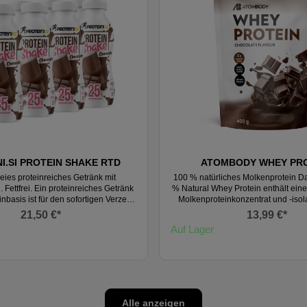
I.SI PROTEIN SHAKE RTD
ATOMBODY WHEY PR
eies proteinreiches Getränk mit
100 % natürliches Molkenprotein D
 Fettfrei. Ein proteinreiches Getränk
% Natural Whey Protein enthält ein
inbasis ist für den sofortigen Verzehr
Molkenproteinkonzentrat und -isola
 und sorgt für eine schnelle und
hochwertigsten Proteinquellen zähl
21,50 €*
13,99 €*
oteinaufnahme.Dank der praktischen
ist völlig frei von künstlichen Süßs
Auf Lager
önnen Sie es jederzeit und überall
und Farbstoffen. Proteine sind fü
 Eiweißshake ist für alle körperlich
Funktion des menschlichen Körper
onen gedacht, die dem Körper nach
Bedeutung. Sie tragen wesent
 Protein zuführen möchten, um das
Muskelwachstum, zur Erhaltung de
um und die Muskelregeneration zu
sowie zur Erhaltung normaler Kno
RTD-Shake kann auch als Snack
empfohlene tägliche Proteinzufuhr 
werden, wenn Sie unterwegs oder
pro Kilogramm Körpergewicht. Vorteile: 100 %
Alle anzeigen