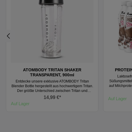
ATOMBODY TRITAN SHAKER
PROTEIN
TRANSPARENT, 900ml
Laktosefr
Süßungsmittel.
Entdecke unsere exklusive ATOMBODY Tritan
auf Milchprote
Blender Bottle hergestellt aus hochwertigem Tritan.
vorgesehen
Der größte Unterschied zwischen Tritan und
effektive Pr
herkömmlichem Plastik liegt in seiner
14,99 €*
Auf Lager
Verpackung k
Zusammensetzung. Tritan ist frei von Bisphenol-A
Auf Lager
genießen. Ein
(BPA), einer potenziell schädlichen Chemikalie, die
aktiven Pers
in einigen Kunststoffen vorkommt. Mit unseren
dem Training
Tritan-Flaschen kannst Du Dich voll und ganz auf
Muskelwachst
die Sicherheit Deiner Getränke verlassen, da sie
fördern.
keinerlei Spuren von BPA enthalten. Mit einer
verwendet 
großzügigen Füllmenge von 900 ml und integrierter