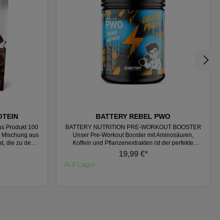
OTEIN
BATTERY REBEL PWO
as Produkt 100
BATTERY NUTRITION PRE-WORKOUT BOOSTER
e Mischung aus
Unser Pre-Workout Booster mit Aminosäuren,
t, die zu den
Koffein und Pflanzenextrakten ist der perfekte
en. Das Produkt
Booster für dein Training. Mit einer leistungsstarken
19,99 €*
toffen, Aromen
Kombination aus Citrullin, Beta-Alanin, Tyrosin und
Auf Lager
r die normale
Cholin unterstützt er dich dabei, deine
s von großer
Trainingsziele zu erreichen und deine Leistung auf
lich zum
das nächste Level zu heben. Dieses innovative
r Muskelmasse
Pulver bietet dir eine gezielte Mischung, die deinen
chen bei. Die
Körper mit der nötigen Energie und Ausdauer
beträgt 2–3 g
versorgt, um auch intensive Trainingseinheiten zu
meistern. Die exotische Mango-