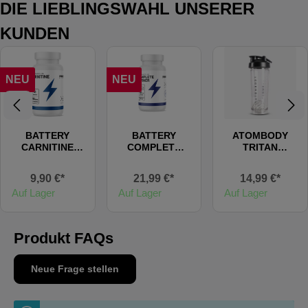
DIE LIEBLINGSWAHL UNSERER
KUNDEN
NEU
NEU
BATTERY
BATTERY
ATOMBODY
CARNITINE
COMPLETE
TRITAN
500, 60
BURNER
SHAKER
Kapseln
TRANSPARENT
9,90 €*
21,99 €*
14,99 €*
, 900ml
Auf Lager
Auf Lager
Auf Lager
Produkt FAQs
Neue Frage stellen