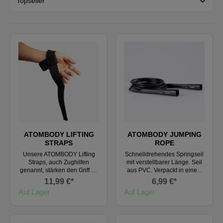
ATOMBODY LIFTING
ATOMBODY JUMPING
STRAPS
ROPE
Unsere ATOMBODY Lifting
Schnelldrehendes Springseil
Straps, auch Zughilfen
mit verstellbarer Länge. Seil
genannt, stärken den Griff an
aus PVC. Verpackt in einem
der Hantelstange und
schwarzen Zip-Beutel.
11,99 €*
6,99 €*
unterstützen Deine Hände,
Auf Lager
Auf Lager
Handgelenke und Unterarme
bei Übungen wie
Klimmzügen, Kreuzheben
und Rudern. Die Polsterung