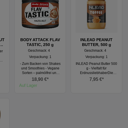
UT
BODY ATTACK FLAV
INLEAD PEANUT
TASTIC, 250 g
BUTTER, 500 g
Geschmack: 4
Geschmack: 4
er
Verpackung: 1
Verpackung: 1
die
- Zum Backen von Shakes
INLEAD Peanut Butter 500
n
und Smoothies - Vegane
g - Vielfalt für
Sorten – palmölfrei und
ErdnussliebhaberDie
ren
ballaststoffreich - Nur 3g
INLEAD Peanut Butter ist
st
18,90 €*
7,95 €*
pro Anwendung
eine köstliche
das
Auf Lager
erforderlich - Hergestellt in
Erdnusspaste, die ohne
ert
Deutschland Sind Sie
zugesetzten Zucker und
ne
bereit für eine
Palmöl auskommt. Sie ist
nd
Geschmacksexplosion?
perfekt als Brotaufstrich,
yle
Die neuen FLAVATTACK®
zum Backen oder als
Aromapulver von Body
Snack für zwischendurch.
h
Attack bringen dir vollen
Der cremige Smooth-
ert
Geschmack bei wenig
Geschmack oder die
ren
Kalorien. Heiß? Kalt?
knusprige Crunchy-
im
Warum nicht beides? Die
Variante bieten für jeden