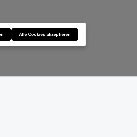
–
verzichten wollen - Profi-
und Hobbyköche
n
en
s,
en
Alle Cookies akzeptieren
e
e-
s
 –
ove
ack
s
e
t
und
der
 So
ie