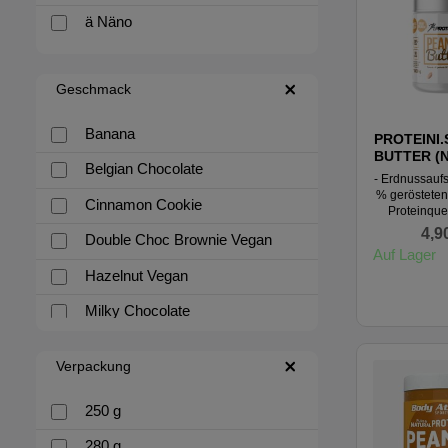
ä Näno
Geschmack
Banana
PROTEINI.
BUTTER (N
Belgian Chocolate
- Erdnussaufs
% gerösteten
Cinnamon Cookie
Proteinque
Ballaststoff
4,9
Double Choc Brownie Vegan
Zusatz von
Auf Lager
Zucker 
Hazelnut Vegan
zusätz
Konservieru
Jetzt mit noc
Milky Chocolate
Textur Erdnussaufstrich.
Jetzt noch k
Smooth
schmackhaft
Verpackung
Schraubve
Stracciatella
Proteini.si 
ist ein Erdn
250 g
Sweet Chilli
der zu 1
gerösteten
280 g