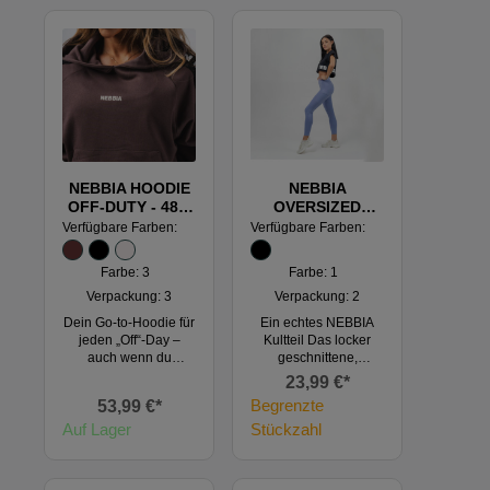
NEBBIA HOODIE
NEBBIA
OFF-DUTY - 489,
OVERSIZED
dunkelbraun
CROP TOP
Verfügbare Farben:
Verfügbare Farben:
POWERHOUSE -
279, schwarz
Farbe: 3
Farbe: 1
Verpackung: 3
Verpackung: 2
Dein Go-to-Hoodie für
Ein echtes NEBBIA
jeden „Off“-Day –
Kultteil Das locker
auch wenn du
geschnittene,
eigentlich nie wirklich
sportliche Crop Top ist
23,99 €*
off bist. Oversized
längst ein echtes
Begrenzte
53,99 €*
Kapuze, weiche
NEBBIA Kult-Piece –
Auf Lager
gebürstete
Stückzahl
und eigentlich
Baumwolle,
bräuchte es gar keine
ikonischer NEBBIA
Beschreibung. Da du
Lampas und echte
es hier aber nicht