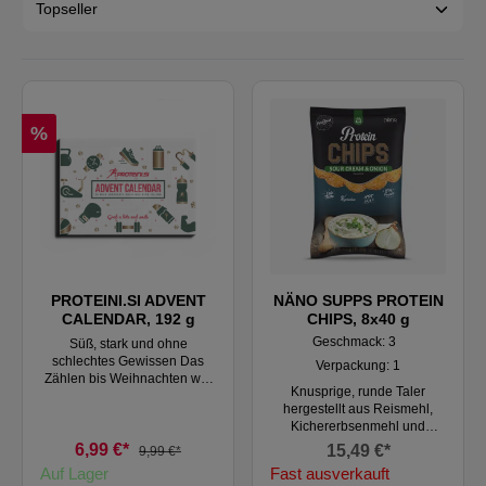
%
PROTEINI.SI ADVENT
NÄNO SUPPS PROTEIN
CALENDAR, 192 g
CHIPS, 8x40 g
Geschmack: 3
Süß, stark und ohne
schlechtes Gewissen Das
Verpackung: 1
Zählen bis Weihnachten war
Knusprige, runde Taler
noch nie so süß – und so fit.
hergestellt aus Reismehl,
Der Protein-Adventskalender
Kichererbsenmehl und
für alle Fitnessliebhaber und
Kartoffeln in 4 aufregenden
bewussten Genießer: 24
6,99 €*
15,49 €*
9,99 €*
Geschmackssorten. Alle
Tage Schokoladengenuss
Auf Lager
Fast ausverkauft
Sorten sind für Veganer
ohne Reue. Köstliche