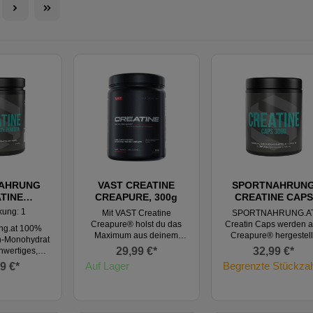
AHRUNG
VAST CREATINE
SPORTNAHRUN
TINE
CREAPURE, 300g
CREATINE CAPS
YDRATE
3000, 300 Kapsel
kung: 1
Mit VAST Creatine
SPORTNAHRUNG.A
DER
Creapure® holst du das
Creatin Caps werden 
ng.at 100%
Maximum aus deinem
Creapure® hergestell
in-Monohydrat
Training heraus! Das
Creapure® wird von
29,99 €*
32,99 €*
chwertiges,
mikronisierte Kreatin-
AlzChem in Deutschla
neutrales,
Auf Lager
Begrenzte Stückzah
9 €*
Monohydrat-Pulver fördert
produziert und ist als 
 Pulver mit
nachweislich den
reinste und feinste
keit. Kreatin-
Muskelaufbau, Kraft und
mikronisierte Kreatin
t ist der
die allgemeine
Monohydrat bekannt
 unter den