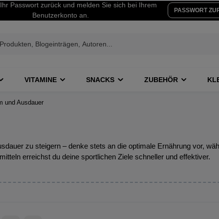
Ihr Passwort zurück und melden Sie sich bei Ihrem
PASSWORT ZU
Benutzerkonto an.
VITAMINE
SNACKS
ZUBEHÖR
KL
m und Ausdauer
 Ausdauer zu steigern – denke stets an die optimale Ernährung vor, 
ln erreichst du deine sportlichen Ziele schneller und effektiver.