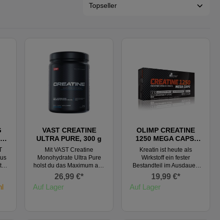
G
VAST CREATINE
OLIMP CREATINE
ULTRA PURE, 300 g
1250 MEGA CAPS,
n
120 Kapseln
T
Mit VAST Creatine
Kreatin ist heute als
aus
Monohydrate Ultra Pure
Wirkstoff ein fester
t.
holst du das Maximum aus
Bestandteil im Ausdauer-
deinem Training heraus!
und Kraftsport. Gemeint ist
26,99 €*
19,99 €*
nd
Das hochwertig
Kreatin Monohydrat - eine
l
Auf Lager
Auf Lager
das
mikronisierte Kreatin-
organische Säure, die
Monohydrat-Pulver in
mehr Kraft und Ausdauer
-
USP-Qualität ist auf 200
verleiht. Kreatin ist nicht
.
mesh mikronisiert – für
ganz unbegründet eines