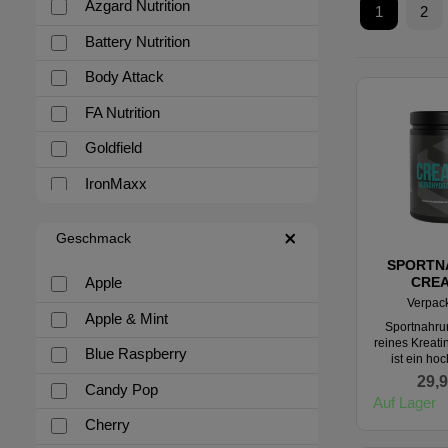
Azgard Nutrition
1
2
Battery Nutrition
Body Attack
FA Nutrition
Goldfield
IronMaxx
KEVIN LEVRONE
Geschmack
Nutrend
SPORTN
CREA
Apple
Olimp Sport Nutrition
MONOH
Verpac
POW
Apple & Mint
OstroVit
Sportnahru
reines Kreat
Blue Raspberry
ist ein ho
Scitec Nutrition
geschmacks
29,9
Candy Pop
mikrofeines
SPORTNAHRUNG.AT
Auf Lager
guter Löslich
Monohydra
Cherry
USN
Klassiker