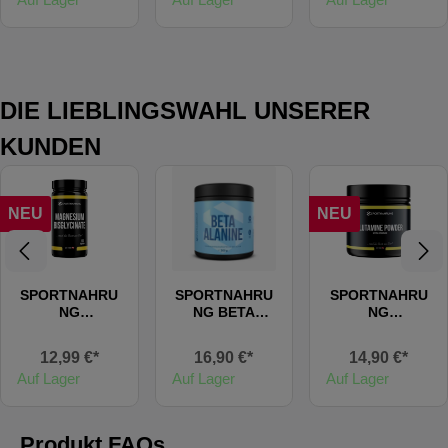
DIE LIEBLINGSWAHL UNSERER
KUNDEN
NEU
NEU
SPORTNAHRU
SPORTNAHRU
SPORTNAHRU
NG
NG BETA
NG
MAGNESIUM
ALANINE
GLUTAMINE
BISGLYCINATE
POWDER
12,99 €*
16,90 €*
14,90 €*
(NEW)
(NEW)
Auf Lager
Auf Lager
Auf Lager
Produkt FAQs