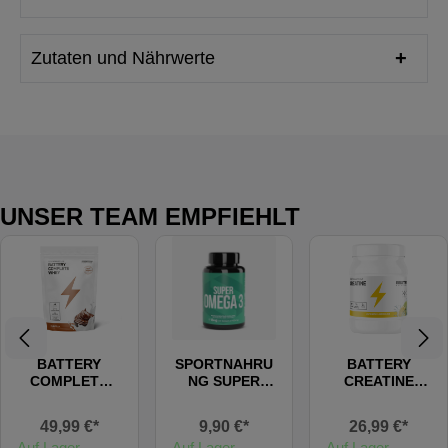
Zutaten und Nährwerte
UNSER TEAM EMPFIEHLT
BATTERY
SPORTNAHRU
BATTERY
COMPLETE
NG SUPER
CREATINE
WHEY
OMEGA 3, 60
(FLAVOURED)
Kapseln
49,99 €*
9,90 €*
26,99 €*
Auf Lager
Auf Lager
Auf Lager