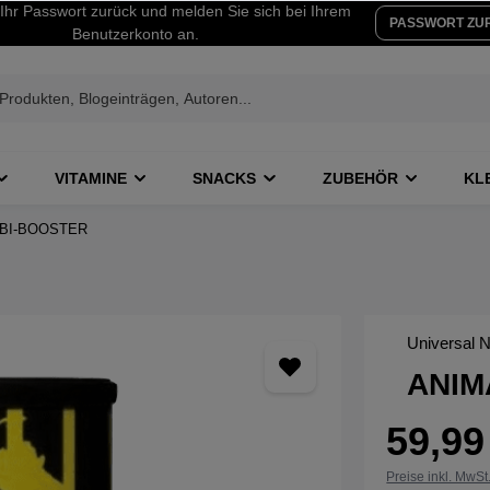
Ihr Passwort zurück und melden Sie sich bei Ihrem
PASSWORT ZU
Benutzerkonto an.
VITAMINE
SNACKS
ZUBEHÖR
KL
BI-BOOSTER
Universal Nu
ANIM
59,99
Preise inkl. MwSt