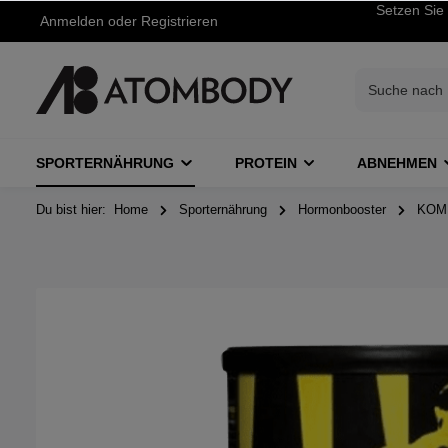
Setzen Sie 
Anmelden
oder
Registrieren
SPORTERNÄHRUNG
PROTEIN
ABNEHMEN
Du bist hier:
Home
Sporternährung
Hormonbooster
KOM