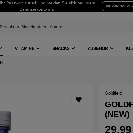
Ihr Passwort zurück und melden Sie sich bei Ihrem
PASSWORT ZU
Benutzerkonto an.
VITAMINE
SNACKS
ZUBEHÖR
KL
ER
Goldfield
GOLDF
(NEW)
29,99