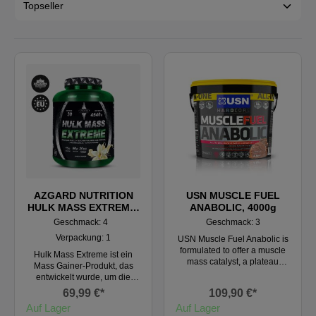
AZGARD NUTRITION
USN MUSCLE FUEL
HULK MASS EXTREME,
ANABOLIC, 4000g
4540 g
Geschmack: 4
Geschmack: 3
Verpackung: 1
USN Muscle Fuel Anabolic is
formulated to offer a muscle
Hulk Mass Extreme ist ein
mass catalyst, a plateau
Mass Gainer-Produkt, das
breakthrough system. Our
entwickelt wurde, um die
high protein drink is provided
extremen Nährstoffe
69,99 €*
109,90 €*
with a mixture of creatine,
bereitzustellen, die für den
Auf Lager
amino acids, minerals, sugars
Auf Lager
Aufbau von Muskelmasse