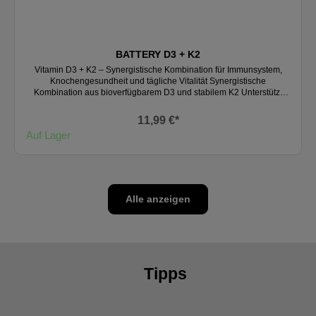
BATTERY D3 + K2
Vitamin D3 + K2 – Synergistische Kombination für Immunsystem,
Knochengesundheit und tägliche Vitalität Synergistische
Kombination aus bioverfügbarem D3 und stabilem K2 Unterstützt
Immunsystem, Knochen und Zähne, Muskelfunktion und allgemeine
Vitalität Mit natürlichem Olivenöl für eine verbesserte Aufnahme Ideal
11,99 €*
in Zeiten mit geringer Sonnenexposition Für die langfristige tägliche
Auf Lager
Anwendung geeignet Hergestellt in eigener Produktion in der EU
Nahrungsergänzungsmittel Starke Kombination für starke Knochen,
ein gesundes Immunsystem und gutes Wohlbefinden Unterstützen
Sie Ihren Körper mit zwei essenziellen Vitaminen in einer einzigen
Kapsel. Unsere Formel vereint hoch bioverfügbares Vitamin D3
(2000 IE) und natürliche Vitamin-K2-Form (MK-7, 120 µg) – eine
Alle anzeigen
ideale Synergie für tägliche Vitalität und umfassendes Wohlbefinden.
Warum Vitamin D3? Vitamin D3 spielt eine entscheidende Rolle bei:
der normalen Funktion des Immunsystems der Erhaltung gesunder
Knochen und Zähne der normalen Muskelfunktion der Aufnahme
und Verwertung von Calcium und Phosphor D3 ist die Form von
Vitamin D, die der Körper am besten erkennt und verwertet.
Tipps
Besonders in den Herbst- und Wintermonaten, wenn die
Sonneneinstrahlung gering ist, stellt eine Ergänzung eine sinnvolle
tägliche Unterstützung dar. Warum Vitamin K2? Vitamin K2,
insbesondere in der stabilen Form MK-7, trägt bei: zur Erhaltung