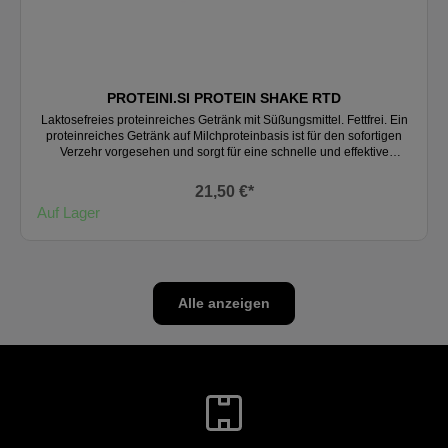
PROTEINI.SI PROTEIN SHAKE RTD
Laktosefreies proteinreiches Getränk mit Süßungsmittel. Fettfrei. Ein
proteinreiches Getränk auf Milchproteinbasis ist für den sofortigen
Verzehr vorgesehen und sorgt für eine schnelle und effektive
Proteinaufnahme.Dank der praktischen Verpackung können Sie es
jederzeit und überall genießen. Ein Eiweißshake ist für alle
21,50 €*
körperlich aktiven Personen gedacht, die dem Körper nach dem
Auf Lager
Training Protein zuführen möchten, um das Muskelwachstum und
die Muskelregeneration zu fördern.RTD-Shake kann auch als Snack
verwendet werden, wenn Sie unterwegs oder beschäftigt sind und
keine Zeit für eine normale Mahlzeit haben.
Alle anzeigen