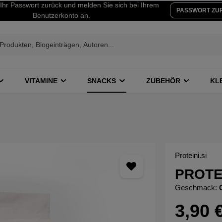
Ihr Passwort zurück und melden Sie sich bei Ihrem
PASSWORT ZU
Benutzerkonto an.
VITAMINE
SNACKS
ZUBEHÖR
KL
Proteini.si
PROTEI
Geschmack:
3,90 