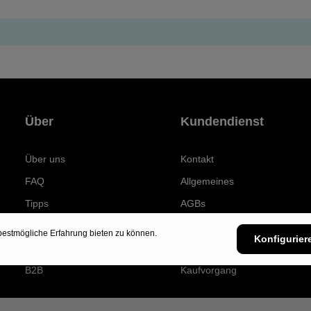
Über
Kundendienst
Über uns
Kontakt
FAQ
Allgemeines
Tipps
AGBs
Jobs
Datenschutz
estmögliche Erfahrung bieten zu können.
Konfigurier
Business cooperation
Versand und Zahlung
B2B
Kaufvorgang