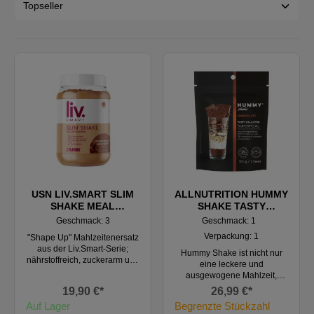
USN LIV.SMART SLIM
ALLNUTRITION HUMMY
SHAKE MEAL
SHAKE TASTY
REPLACEMENT, 550g
BALANCED
Geschmack: 3
Geschmack: 1
SUPERMEAL, 770 g
Verpackung: 1
"Shape Up" Mahlzeitenersatz
aus der Liv.Smart-Serie;
Hummy Shake ist nicht nur
nährstoffreich, zuckerarm und
eine leckere und
ballaststoffreich;
ausgewogene Mahlzeit,
Unterstützung bei der
sondern auch eine ideale
19,90 €*
26,99 €*
Gewichtsabnahme; Ziele für
Wahl für Vegetarier und
Auf Lager
Lebensstil und Körperform;
Begrenzte Stückzahl
Veganer. Genieße den