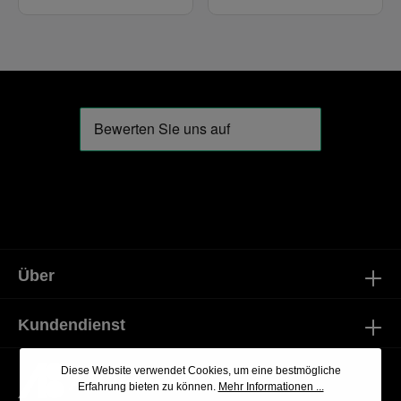
vegetarierfreundlich; 10
Geschmack ganz im Einklang
Portionen
mit deinem Lebensstil. Der
Shake ist die schnelle Antwort
auf den Hunger
zwischendurch. Einfach eine
Portion mit kaltem Wasser
mischen, gut schütteln – und
sofort genießen. Perfekt für
alle, die sich bewusst
ernähren möchten, aber im
Alltag wenig Zeit für
aufwendige Mahlzeiten
haben. Zubereitung Den
Inhalt einer Packung (110 g)
in 500 ml kaltem Wasser
auflösen, gut schütteln und
direkt trinken.
Über
Kundendienst
Diese Website verwendet Cookies, um eine bestmögliche
Erfahrung bieten zu können.
Mehr Informationen ...