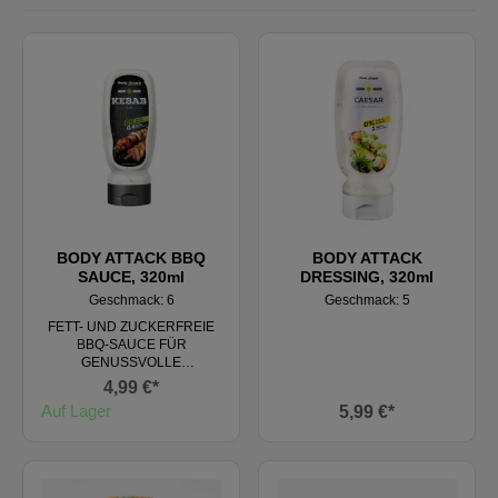
BODY ATTACK BBQ
BODY ATTACK
SAUCE, 320ml
DRESSING, 320ml
Geschmack: 6
Geschmack: 5
FETT- UND ZUCKERFREIE
BBQ-SAUCE FÜR
GENUSSVOLLE
GRILLMOMENTE 0 % Fett. 0
4,99 €*
% Zucker. 100 % Geschmack
Auf Lager
5,99 €*
Für Veganer geeignet Nur 1
kcal pro Portion (10 ml) Die
Body Attack BBQ Sauce ist
der perfekte, kalorienarme
Begleiter für alle deine