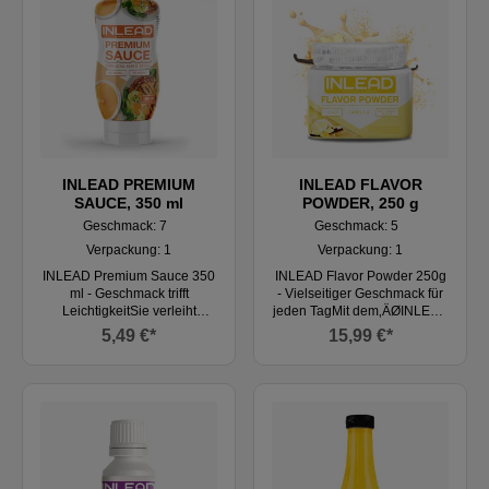
Grillgerichte – ganz ohne
schlechtes Gewissen. Fettfrei,
zuckerfrei und voller
Geschmack – ideal für alle,
die Wert auf bewusste
Ernährung legen.
HIGHLIGHTS DER BBQ-
SAUCE Fettfrei und zuckerfrei
Kohlenhydratarm und
kalorienarm Nur 1 kcal pro
Portion Geschmackvoll und
INLEAD PREMIUM
INLEAD FLAVOR
würzig Mit Sucralose gesüßt
SAUCE, 350 ml
POWDER, 250 g
Glutenfrei Laktosefrei 100 %
Geschmack: 7
Geschmack: 5
vegan WAS MACHT DIESE
Verpackung: 1
Verpackung: 1
SAUCE BESONDERS? Die
Zutaten dieser Sauce sind
INLEAD Premium Sauce 350
INLEAD Flavor Powder 250g
figurbewusst und
ml - Geschmack trifft
- Vielseitiger Geschmack für
minimalistisch – ganz ohne
LeichtigkeitSie verleiht
jeden TagMit dem‚ÄØINLEAD
versteckte Kalorienbomben.
Mahlzeiten das gewisse
Flavor Powder‚ÄØlassen sich
5,49 €*
15,99 €*
Sie besteht aus Wasser,
Etwas mit den‚ÄØINLEAD
Getränke und Mahlzeiten
Ballaststoffen aus Bambus
Premium Saucen. Diese
ganz einfach in
und einem Hauch Sucralose
hochwertigen Saucen
geschmackliche Highlights
für eine angenehme Süße.
verbinden vielseitigen
verwandeln. Fünf leckere
Essig und Salz sorgen für die
Geschmack mit bewusster
Aromen -‚ÄØNougat, Vanilla,
würzige Note. Was du nicht
Ernährung. Ob cremig, würzig
Butter Biscuit,
findest: Kein Zucker Keine
oder pikant - die Auswahl an
Marzipan‚ÄØund‚ÄØPistachio
modifizierten Stärken Keine
Geschmacksrichtungen
‚ÄØ- bieten eine vielseitige
unnötigen Füllstoffe Kein
wie‚ÄØMayonnaise Style,
Auswahl für jede Vorliebe.