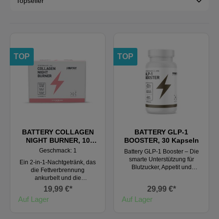
TOP
TOP
BATTERY COLLAGEN
BATTERY GLP-1
NIGHT BURNER, 10
BOOSTER, 30 Kapseln
Portionsbeutel
Geschmack: 1
Battery GLP-1 Booster – Die
smarte Unterstützung für
Ein 2-in-1-Nachtgetränk, das
Blutzucker, Appetit und
die Fettverbrennung
Stoffwechsel Battery GLP-1
ankurbelt und die
Booster ist ein innovatives
Hautregeneration während
19,99 €*
29,99 €*
Nahrungsergänzungsmittel,
des Schlafs unterstützt! Die
Auf Lager
Auf Lager
das gezielt entwickelt wurde,
innovative Nachtformel, die
um deinen Stoffwechsel zu
die Vorteile von Fat Burnern
unterstützen, den Appetit zu
und Kollagen kombiniert, um