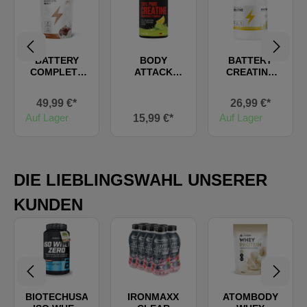
BATTERY
BODY
BATTERY
COMPLETE
ATTACK
CREATINE
WHEY
100% PURE
(FLAVOURED
CREATINE
)
49,99 €*
26,99 €*
MONOHYDR
Auf Lager
Auf Lager
15,99 €*
ATE
(flavoured)
DIE LIEBLINGSWAHL UNSERER
KUNDEN
BIOTECHUSA
IRONMAXX
ATOMBODY