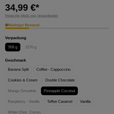
34,99 €*
Preise inkl. MwSt. zzgl. Versandkosten
Niedriger Bestand
Verpackung
908 g
2270 g
Geschmack
Banana Split
Coffee - Cappuccino
Cookies & Cream
Double Chocolate
Mango Smoothie
Pineapple Coconut
Raspberry - Vanilla
Toffee Caramel
Vanilla
White Choc. Cocon.