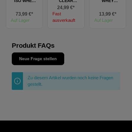
ISO WHEY
CLEAR
WHEY
ZERO
WHEY
PROTEIN
24,99 €*
ISOLATE
Fast
73,99 €*
13,99 €*
ZERO RTD
Auf Lager
ausverkauft
Auf Lager
Produkt FAQs
Neue Frage stellen
Zu diesem Artikel wurden noch keine Fragen
gestellt.